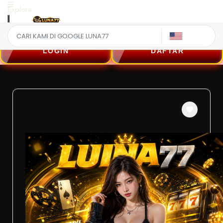
Explore
US
LOGIN
DAFTAR