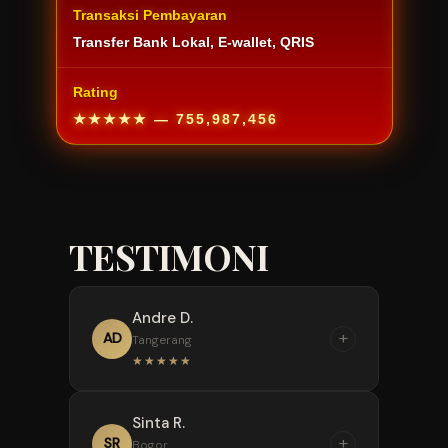
Transaksi Pembayaran
Transfer Bank Lokal, E-wallet, QRIS
Rating
★★★★★
— 755,987,456
TESTIMONI
Andre D.
+
AD
Tangerang
★★★★★
“
Sinta R.
Pengalaman pertama main
+
SR
Bogor