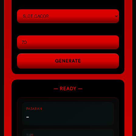
TIPE
MIN CONFIDENCE
GENERATE
— READY —
PASARAN
-
TIPE