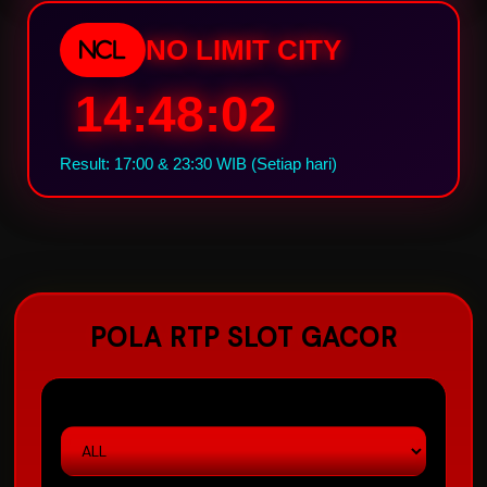
NO LIMIT CITY
NCL
14:48:01
Result: 17:00 & 23:30 WIB (Setiap hari)
POLA RTP SLOT GACOR
PASARAN